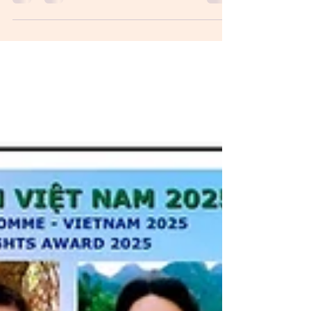
và quý đồng hương tham dự Lễ Thượng Kỳvà
Tưởng Niệm Quốc Hận để tưởng nhớ ngày đau
thương của dân tộc cùng hàng triệu đồng bào
chiến sĩ đã hy sinh cho lý tưởng Tự Do.Buổi lễ do
Hội Người Việt Toronto và các hội đoàn trong cộng
đồng tổ chức.Địa điểm: Sân cờ Tòa Thị Chánh
Toronto100 Queen Street West, (Góc Queen &
Bay - Subway Queen hoặc Osgoode)Thời gian:
2:00 pm - 5:00 pmthứ Bảy 25 t